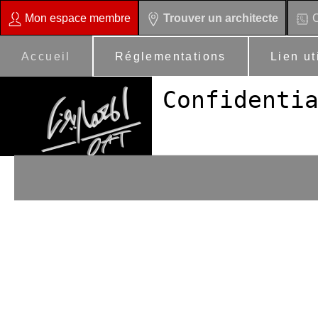
Mon espace membre
Trouver un architecte
C
Accueil
Réglementations
Lien ut
Confidenti