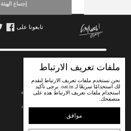
تابعونا 
بناء
بناء
إعاد
ملفات تعريف الارتباط
مناظ
الهيئة
نحن نستخدم ملفات تعريف الارتباط لنقدم
مناظ
المهام
لك استخدامًا سريعًا لـ oat.tn. يرجى تأكيد
استخدام ملفات تعريف الارتباط هذه على
هياكل الهي
استئ
متصفحك.
المراجع
إعل
جدول الهي
موافق
Avis
اعلا
رفض
إعلام
© 2023 هيئة المهندسين المعماريين. كل الحقوق محفوظة.
بناء