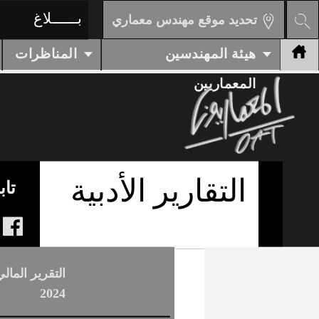
بـــ
تحديد موقع مهندس معماري
إعــ
هيئة المهندسين
المعماريين
بناء
بناء
إعاد
مناظ
التقارير الأدبية
مناظ
استئ
إعل
4
Avis
اعلا